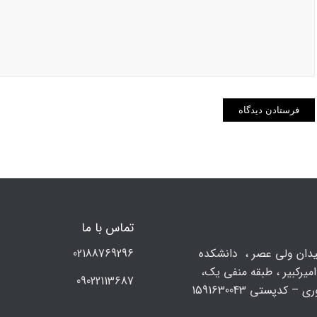
تماس با ما
يدان ولي عصر ، دانشکده
02188769296
میرکبیر ، طبقه منفی یک،
09022113687
 – کدپستی 1591630043