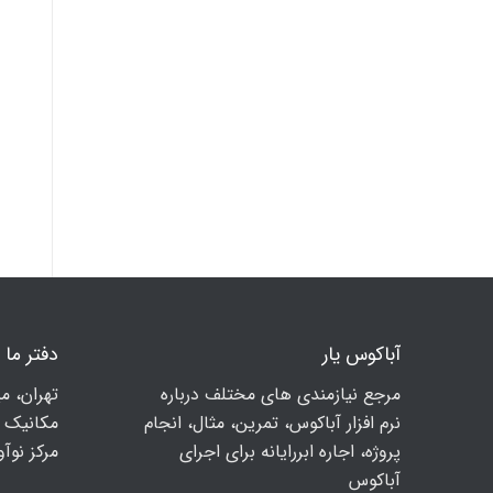
آباکوس یار
دفتر ما
مرجع نیازمندی های مختلف درباره
تهران، م
نرم افزار آباکوس، تمرین، مثال، انجام
مكانيك ا
پروژه، اجاره ابررایانه برای اجرای
مرکز نوآوری
آباکوس