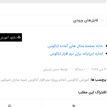
فایل‌های ورودی
دانلود آموزش
خانه صفحه مثال های آماده اباکوس
اجاره ابررایانه برای نرم افزار اباکوس
/
/
3 می 2025
0 دیدگاه
توسط
حسن شریفی
برچسب ها:
آموزش آباکوس
,
انجام پروژه نرم افزار آباکوس شبیه سازان امیرکبیر
,
اشتراک این مطلب