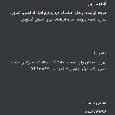
آباکوس یار
مرجع نیازمندی های مختلف درباره نرم افزار آباکوس، تمرین،
مثال، انجام پروژه، اجاره ابررایانه برای اجرای آباکوس
دفتر ما
تهران، ميدان ولي عصر ، دانشکده مكانيك امیرکبیر ، طبقه
منفی یک، مرکز نوآوری – کدپستی 1591630043
تماس با ما
02188769296