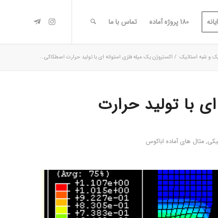
یانه
180 پروژه آماده
تماس با ما
ک و شبه استاتیک
/
اکستروژن یک میله فلزی استوانه ای با تولید حرارت اصطکاکی...
ی با تولید حرارت
یکی
,
مثال های آماده اباکوس