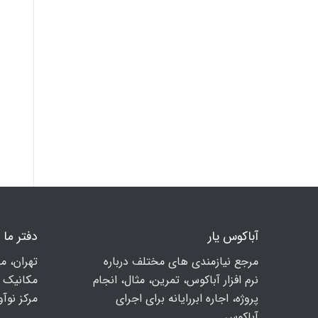
آباکوس یار
دفتر ما
مرجع نیازمندی های مختلف درباره
تهران، م
نرم افزار آباکوس، تمرین، مثال، انجام
مكانيك ا
پروژه، اجاره ابررایانه برای اجرای
مرکز نوآوری
آباکوس