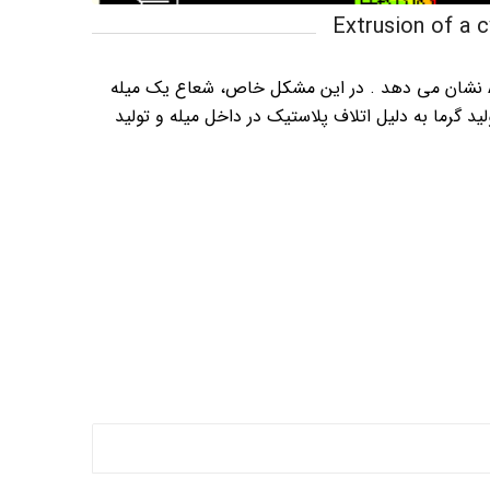
Extrusion of a c
این مثال نحوه شبیه سازی مشکلات اکستروژن را با استفاده از Abaqus نشان می دهد . در این مشکل خاص، شعاع یک میله
وژن 33 درصد کاهش می‌یابد. تولید گرما به دلیل اتلاف پلاستیک در داخل میله و تولید