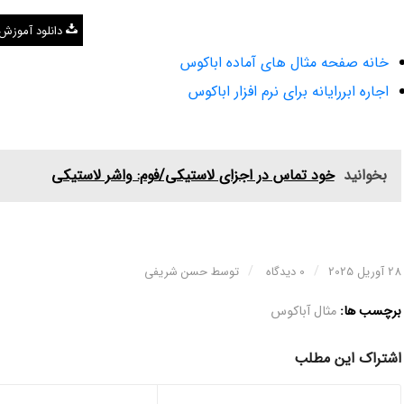
دانلود آموزش
خانه صفحه مثال های آماده اباکوس
اجاره ابررایانه برای نرم افزار اباکوس
بخوانید
خود تماس در اجزای لاستیکی/فوم: واشر لاستیکی
/
/
28 آوریل 2025
0 دیدگاه
توسط
حسن شریفی
برچسب ها:
مثال آباکوس
اشتراک این مطلب