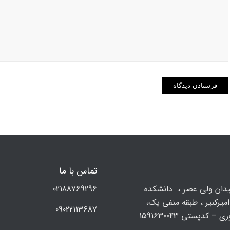
تماس با ما
يدان ولي عصر ، دانشکده
02188769296
میرکبیر ، طبقه منفی یک،
09022113687
 – کدپستی 1591630043