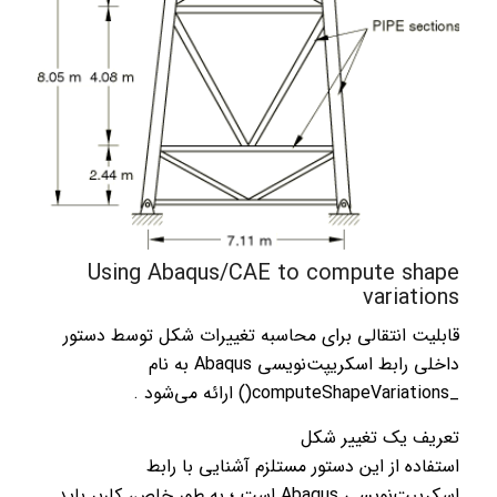
Using Abaqus/CAE to compute shape
variations
قابلیت انتقالی برای محاسبه تغییرات شکل توسط دستور
داخلی رابط اسکریپت‌نویسی Abaqus به نام
_computeShapeVariations() ارائه می‌شود .
تعریف یک تغییر شکل
استفاده از این دستور مستلزم آشنایی با رابط
اسکریپت‌نویسی Abaqus است ؛ به طور خاص، کاربر باید