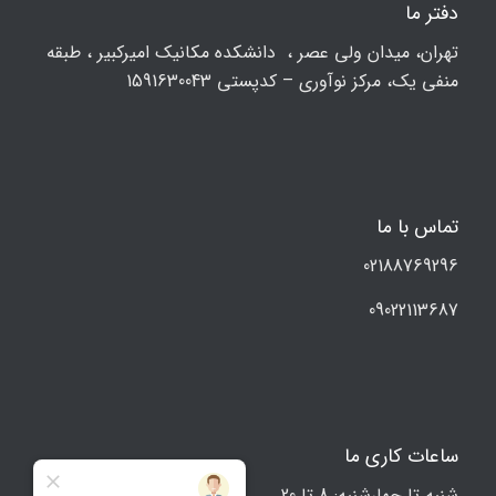
دفتر ما
تهران، ميدان ولي عصر ، دانشکده مكانيك امیرکبیر ، طبقه
منفی یک، مرکز نوآوری – کدپستی 1591630043
تماس با ما
02188769296
09022113687
ساعات کاری ما
شنبه تا چهارشنبه: 8 تا 20