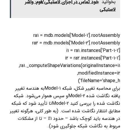
بخوانید
خود تماس در اجزای لاستیکی/فوم: واشر
لاستیکی
ra1 = mdb.models[‘Model-1’].rootAssembly
ra2 = mdb.models[‘Model-2’].rootAssembly
i1 = ra1.instances[‘Part-1-1’]
i2 = ra2.instances[‘Part-1-1’]
ra1._computeShapeVariations(originalInstance=i1,
modifiedInstance=i2,
fileName=’shape_h’)
برای محاسبه تغییر شکل، شبکه Model-1به هندسه تغییر
یافته نگاشت شده Model-2و سپس هموار می‌شود. شبکه
نگاشت شده را بررسی کنید Model-2تا تأیید شود که شبکه
مطابق انتظار نگاشت شده است. (به طور کلی، هرگونه تغییر
در هندسه باید کوچک باشد – حدود 1٪ – تا از مشکلات
مربوط به نگاشت شبکه جلوگیری شود).