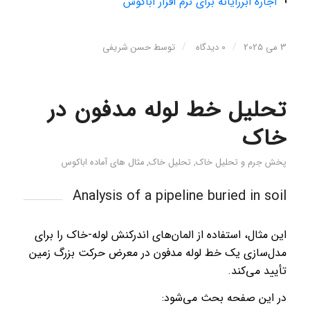
اجاره ابررایانه برای نرم افزار اباکوس
/
/
3 می 2025
0 دیدگاه
توسط
حسن شریفی
تحلیل خط لوله مدفون در
خاک
پخش جرم و تحلیل خاک
,
تحلیل خاک
,
مثال های آماده اباکوس
Analysis of a pipeline buried in soil
این مثال، استفاده از المان‌های اندرکنش لوله-خاک را برای
مدل‌سازی یک خط لوله مدفون در معرض حرکت بزرگ زمین
تأیید می‌کند.
در این صفحه بحث می‌شود: