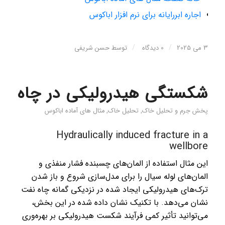
اجاره ابررایانه برای نرم افزار اباکوس
/
/
3 می 2025
0 دیدگاه
توسط
حسن شریفی
شکستگی هیدرولیکی در چاه
پخش جرم و تحلیل خاک
,
تحلیل خاک
,
مثال های آماده اباکوس
Hydraulically induced fracture in a
wellbore
این مثال استفاده از المان‌های چسبنده فشار منفذی و
المان‌های لوله سیال را برای مدل‌سازی شروع و باز شدن
ترک‌های هیدرولیکی ایجاد شده در نزدیکی گمانه چاه نفت
نشان می‌دهد. با تکنیک نشان داده شده در این بخش،
می‌توانید تأثیر کمی فرآیند شکست هیدرولیکی بر بهره‌وری