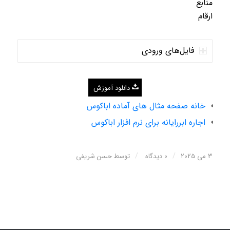
منابع
ارقام
فایل‌های ورودی
دانلود آموزش
خانه صفحه مثال های آماده اباکوس
اجاره ابررایانه برای نرم افزار اباکوس
/
/
3 می 2025
0 دیدگاه
توسط
حسن شریفی