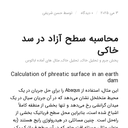
/
/
3 می 2025
0 دیدگاه
توسط
حسن شریفی
محاسبه سطح آزاد در سد
خاکی
پخش جرم و تحلیل خاک
,
تحلیل خاک
,
مثال های آماده اباکوس
Calculation of phreatic surface in an earth
dam
این مثال، استفاده از Abaqus را برای حل جریان در یک
محیط متخلخل نشان می‌دهد که در آن جریان سیال در یک
میدان گرانشی رخ می‌دهد و تنها بخشی از منطقه کاملاً
اشباع شده است، بنابراین محل سطح فریاتیک بخشی از
راه‌حل است. چنین مسائلی در هیدرولوژی رایج هستند (به
عنوان مثال، مسئله افت چاه، که در آن سطح فریاتیک یک