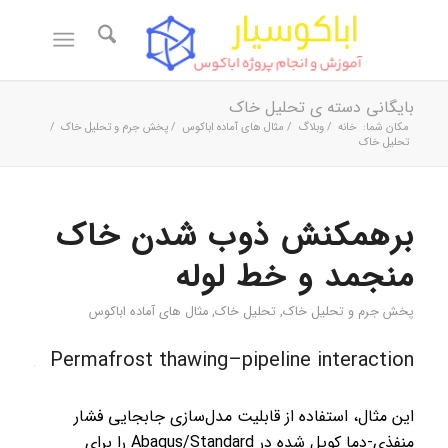
بایگانی دسته ی تحلیل خاک
مکان شما:
خانه
/
وبلاگ
/
مثال های آماده اباکوس
/
پخش جرم و تحلیل خاک
/
تحلیل خاک
برهمکنش ذوب شدن خاک
منجمد و خط لوله
پخش جرم و تحلیل خاک
,
تحلیل خاک
,
مثال های آماده اباکوس
Permafrost thawing–pipeline interaction
این مثال، استفاده از قابلیت مدل‌سازی جابجایی فشار
منفذی-دما کوپل شده در Abaqus/Standard را برای