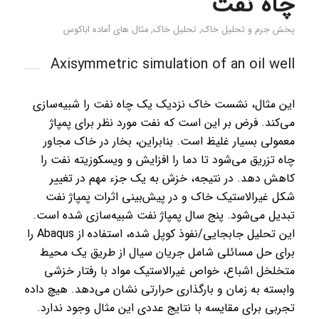
چاه نفت
پخش جرم و تحلیل خاک
,
تحلیل خاک
,
مثال های آماده اباکوس
Axisymmetric simulation of an oil well
این مثال، نشست خاک نزدیک یک چاه نفت را شبیه‌سازی
می‌کند. فرض بر این است که نفت مورد نظر برای پمپاژ
معمولی بسیار غلیظ است. بنابراین، بخار در خاک مجاور
چاه تزریق می‌شود تا دما را افزایش و ویسکوزیته نفت را
کاهش دهد. در نتیجه، خزش به یک جزء مهم در تغییر
شکل غیرالاستیک خاک و در پیش‌بینی اثرات پمپاژ نفت
تبدیل می‌شود. پنج سال پمپاژ نفت شبیه‌سازی شده است.
این تحلیل جابجایی/نفوذ کوپل شده، استفاده از Abaqus را
برای حل مسائلی شامل جریان سیال از طریق یک محیط
متخلخل اشباع، خواص غیرالاستیک مواد با رفتار خزشی
وابسته به زمان و بارگذاری حرارتی نشان می‌دهد. هیچ داده
تجربی برای مقایسه با نتایج عددی این مثال وجود ندارد.