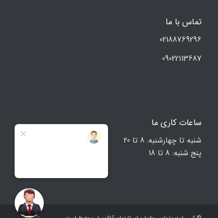
تماس با ما
02188769296
09022113687
ساعات کاری ما
شنبه تا چهارشنبه: 8 تا 20
پنج شنبه: 8 تا 18