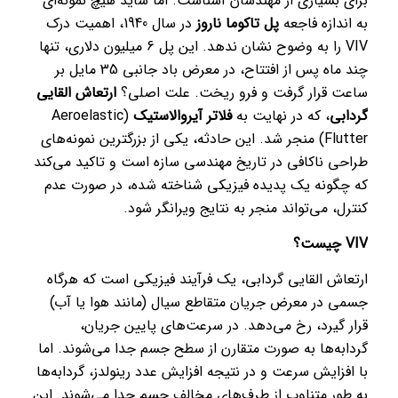
برای بسیاری از مهندسان آشناست. اما شاید هیچ نمونه‌ای
به اندازه فاجعه
پل تاکوما ناروز
در سال 1940، اهمیت درک
VIV را به وضوح نشان ندهد. این پل 6 میلیون دلاری، تنها
چند ماه پس از افتتاح، در معرض باد جانبی 35 مایل بر
ساعت قرار گرفت و فرو ریخت. علت اصلی؟
ارتعاش القایی
گردابی
، که در نهایت به
فلاتر آیروالاستیک
(Aeroelastic
Flutter) منجر شد. این حادثه، یکی از بزرگترین نمونه‌های
طراحی ناکافی در تاریخ مهندسی سازه است و تاکید می‌کند
که چگونه یک پدیده فیزیکی شناخته شده، در صورت عدم
کنترل، می‌تواند منجر به نتایج ویرانگر شود.
VIV چیست؟
ارتعاش القایی گردابی، یک فرآیند فیزیکی است که هرگاه
جسمی در معرض جریان متقاطع سیال (مانند هوا یا آب)
قرار گیرد، رخ می‌دهد. در سرعت‌های پایین جریان،
گردابه‌ها به صورت متقارن از سطح جسم جدا می‌شوند. اما
با افزایش سرعت و در نتیجه افزایش عدد رینولدز، گردابه‌ها
به طور متناوب از طرف‌های مخالف جسم جدا می‌شوند. این