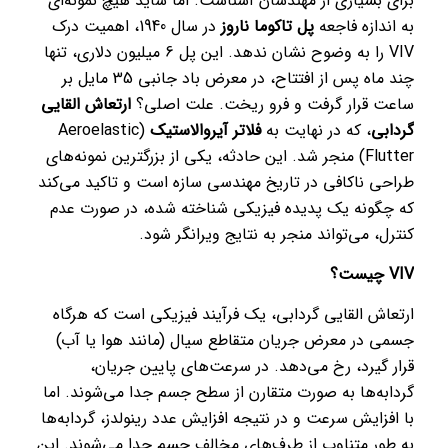
برای بسیاری از مهندسان آشناست. اما شاید هیچ نمونه‌ای
به اندازه فاجعه
پل تاکوما ناروز
در سال 1940، اهمیت درک
VIV را به وضوح نشان ندهد. این پل 6 میلیون دلاری، تنها
چند ماه پس از افتتاح، در معرض باد جانبی 35 مایل بر
ساعت قرار گرفت و فرو ریخت. علت اصلی؟
ارتعاش القایی
گردابی
، که در نهایت به
فلاتر آیروالاستیک
(Aeroelastic
Flutter) منجر شد. این حادثه، یکی از بزرگترین نمونه‌های
طراحی ناکافی در تاریخ مهندسی سازه است و تاکید می‌کند
که چگونه یک پدیده فیزیکی شناخته شده، در صورت عدم
کنترل، می‌تواند منجر به نتایج ویرانگر شود.
VIV چیست؟
ارتعاش القایی گردابی، یک فرآیند فیزیکی است که هرگاه
جسمی در معرض جریان متقاطع سیال (مانند هوا یا آب)
قرار گیرد، رخ می‌دهد. در سرعت‌های پایین جریان،
گردابه‌ها به صورت متقارن از سطح جسم جدا می‌شوند. اما
با افزایش سرعت و در نتیجه افزایش عدد رینولدز، گردابه‌ها
به طور متناوب از طرف‌های مخالف جسم جدا می‌شوند. این