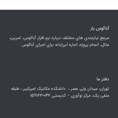
آباکوس یار
مرجع نیازمندی های مختلف درباره نرم افزار آباکوس، تمرین،
مثال، انجام پروژه، اجاره ابررایانه برای اجرای آباکوس
دفتر ما
تهران، ميدان ولي عصر ، دانشکده مكانيك امیرکبیر ، طبقه
منفی یک، مرکز نوآوری – کدپستی 1591630043