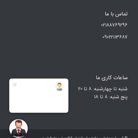
تماس با ما
02188769296
09022113687
ساعات کاری ما
شنبه تا چهارشنبه: 8 تا 20
پنج شنبه: 8 تا 18