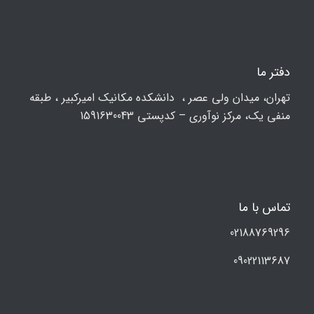
دفتر ما
تهران، ميدان ولي عصر ، دانشکده مكانيك امیرکبیر ، طبقه
منفی یک، مرکز نوآوری – کدپستی 1591630043
تماس با ما
02188769296
09022113687