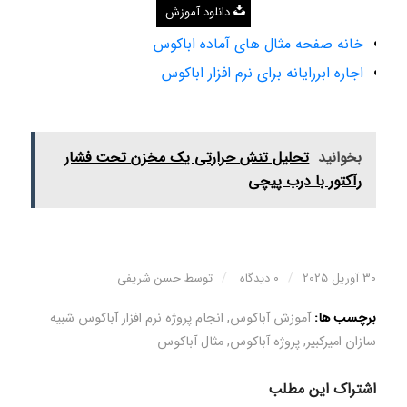
دانلود آموزش
خانه صفحه مثال های آماده اباکوس
اجاره ابررایانه برای نرم افزار اباکوس
بخوانید
تحلیل تنش حرارتی یک مخزن تحت فشار
رآکتور با درب پیچی
/
/
30 آوریل 2025
0 دیدگاه
توسط
حسن شریفی
برچسب ها:
آموزش آباکوس
,
انجام پروژه نرم افزار آباکوس شبیه
سازان امیرکبیر
,
پروژه آباکوس
,
مثال آباکوس
اشتراک این مطلب