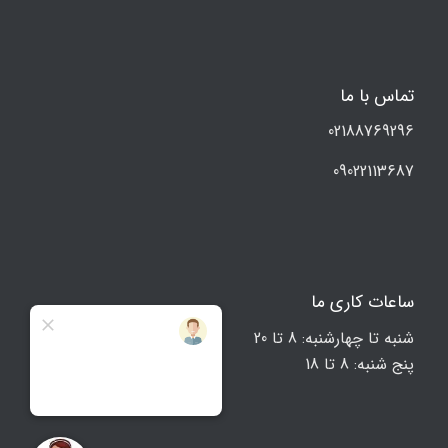
تماس با ما
02188769296
09022113687
ساعات کاری ما
شنبه تا چهارشنبه: 8 تا 20
پنج شنبه: 8 تا 18