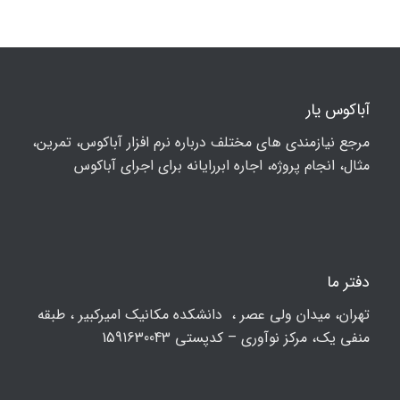
آباکوس یار
مرجع نیازمندی های مختلف درباره نرم افزار آباکوس، تمرین،
مثال، انجام پروژه، اجاره ابررایانه برای اجرای آباکوس
دفتر ما
تهران، ميدان ولي عصر ، دانشکده مكانيك امیرکبیر ، طبقه
منفی یک، مرکز نوآوری – کدپستی 1591630043