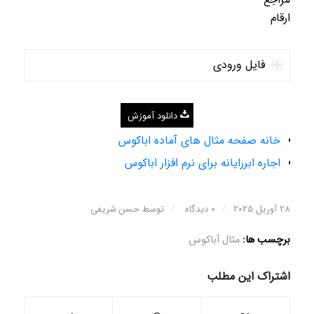
ارقام
فایل ورودی
دانلود آموزش
خانه صفحه مثال های آماده اباکوس
اجاره ابررایانه برای نرم افزار اباکوس
/
/
28 آوریل 2025
0 دیدگاه
توسط
حسن شریفی
برچسب ها:
مثال آباکوس
اشتراک این مطلب