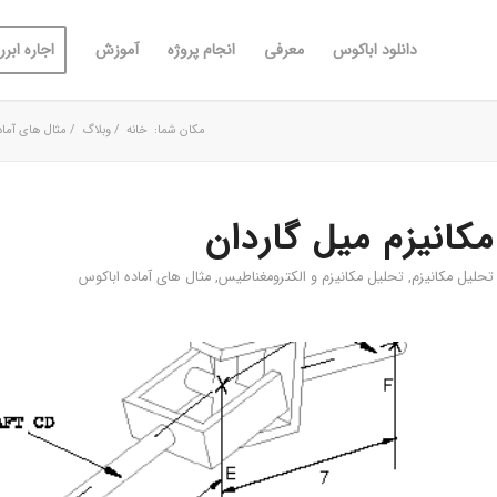
دانلود اباکوس
معرفی
انجام پروژه
آموزش
اجاره ابررا
مکان شما:
خانه
/
وبلاگ
/
مثال های آماد
مکانیزم میل گاردان
تحليل مكانیزم
,
تحلیل مکانیزم و الکترومغناطیس
,
مثال های آماده اباکوس