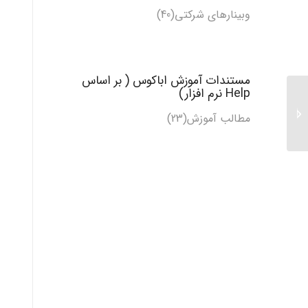
وبینارهای شرکتی(40)
مستندات آموزش اباکوس ( بر اساس
Help نرم افزار)
مکانیسم ژنو
مطالب آموزش
(23)