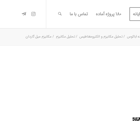
یانه
180 پروژه آماده
تماس با ما
ه اباکوس
/
تحلیل مکانیزم و الکترومغناطیس
/
تحليل مكانیزم
/
مکانیزم میل گاردان