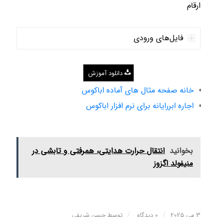
ارقام
فایل‌های ورودی
دانلود آموزش
خانه صفحه مثال های آماده اباکوس
اجاره ابررایانه برای نرم افزار اباکوس
بخوانید
انتقال حرارت هدایتی، همرفتی و تابشی در
منیفولد اگزوز
/
/
3 می 2025
0 دیدگاه
توسط
حسن شریفی