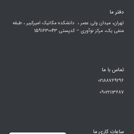
دفتر ما
تهران، ميدان ولي عصر ، دانشکده مكانيك امیرکبیر ، طبقه
منفی یک، مرکز نوآوری – کدپستی 1591630043
تماس با ما
02188769296
09022113687
ساعات کاری ما