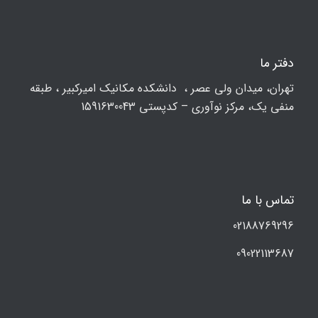
دفتر ما
تهران، ميدان ولي عصر ، دانشکده مكانيك امیرکبیر ، طبقه
منفی یک، مرکز نوآوری – کدپستی 1591630043
تماس با ما
02188769296
09022113687