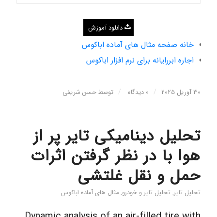
دانلود آموزش
خانه صفحه مثال های آماده اباکوس
اجاره ابررایانه برای نرم افزار اباکوس
/
/
30 آوریل 2025
0 دیدگاه
توسط
حسن شریفی
تحلیل دینامیکی تایر پر از
هوا با در نظر گرفتن اثرات
حمل و نقل غلتشی
تحلیل تایر
,
تحلیل تایر و خودرو
,
مثال های آماده اباکوس
Dynamic analysis of an air-filled tire with