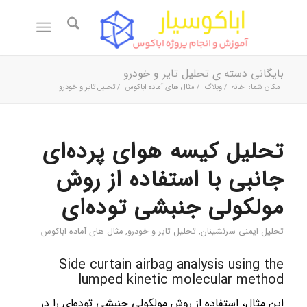
بایگانی دسته ی تحلیل تایر و خودرو
مکان شما:
خانه
/
وبلاگ
/
مثال های آماده اباکوس
/
تحلیل تایر و خودرو
تحلیل کیسه هوای پرده‌ای
جانبی با استفاده از روش
مولکولی جنبشی توده‌ای
تحلیل‌ ایمنی سرنشینان
,
تحلیل تایر و خودرو
,
مثال های آماده اباکوس
Side curtain airbag analysis using the
lumped kinetic molecular method
این مثال، استفاده از روش مولکولی جنبشی توده‌ای را در