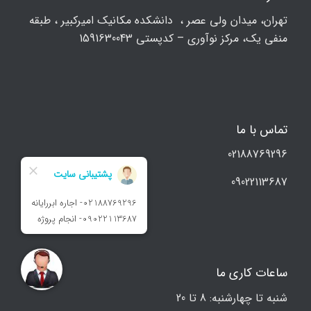
تهران، ميدان ولي عصر ، دانشکده مكانيك امیرکبیر ، طبقه
منفی یک، مرکز نوآوری – کدپستی 1591630043
تماس با ما
02188769296
09022113687
ساعات کاری ما
شنبه تا چهارشنبه: 8 تا 20