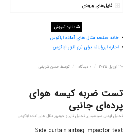
فایل‌های ورودی
دانلود آموزش
خانه صفحه مثال های آماده اباکوس
اجاره ابررایانه برای نرم افزار اباکوس
/
/
30 آوریل 2025
0 دیدگاه
توسط
حسن شریفی
تست ضربه کیسه هوای
پرده‌ای جانبی
تحلیل‌ ایمنی سرنشینان
,
تحلیل تایر و خودرو
,
مثال های آماده اباکوس
Side curtain airbag impactor test