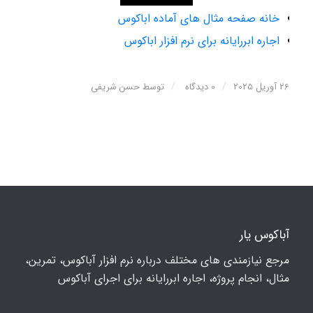
خانه صفحه مثال های آماده اباکوس
اجاره ابررایانه برای نرم افزار اباکوس
/
/
26 آوریل 2025
0 دیدگاه
توسط
حسن شریفی
آباکوس یار
مرجع نیازمندی های مختلف درباره نرم افزار آباکوس، تمرین،
مثال، انجام پروژه، اجاره ابررایانه برای اجرای آباکوس