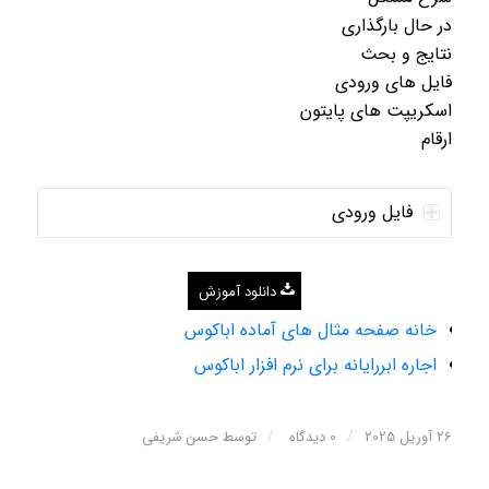
در حال بارگذاری
نتایج و بحث
فایل های ورودی
اسکریپت های پایتون
ارقام
فایل ورودی
دانلود آموزش
خانه صفحه مثال های آماده اباکوس
اجاره ابررایانه برای نرم افزار اباکوس
/
/
26 آوریل 2025
0 دیدگاه
توسط
حسن شریفی