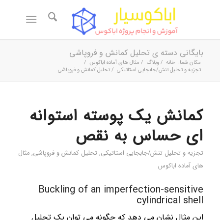
بایگانی دسته ی تحليل كمانش و فروپاشی
مکان شما:
خانه
/
وبلاگ
/
مثال های آماده اباکوس
/
تجزیه و تحلیل تنش/جابجایی استاتیکی
/
تحليل كمانش و فروپاشی
کمانش یک پوسته استوانه
ای حساس به نقص
تجزیه و تحلیل تنش/جابجایی استاتیکی
,
تحليل كمانش و فروپاشی
,
مثال
های آماده اباکوس
Buckling of an imperfection-sensitive
cylindrical shell
این مثال نشان می دهد که چگونه می توان یک تحلیل