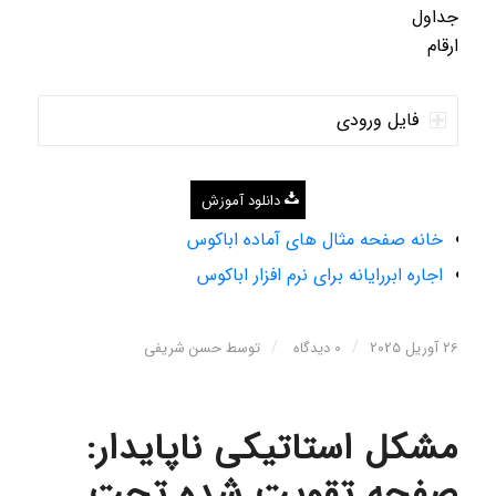
جداول
ارقام
فایل ورودی
دانلود آموزش
خانه صفحه مثال های آماده اباکوس
اجاره ابررایانه برای نرم افزار اباکوس
/
/
26 آوریل 2025
0 دیدگاه
توسط
حسن شریفی
مشکل استاتیکی ناپایدار:
صفحه تقویت شده تحت