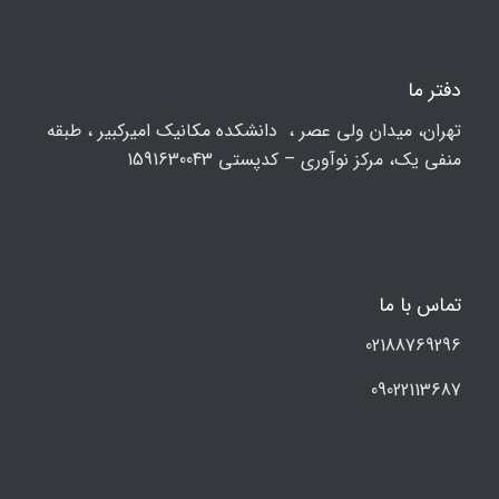
دفتر ما
تهران، ميدان ولي عصر ، دانشکده مكانيك امیرکبیر ، طبقه
منفی یک، مرکز نوآوری – کدپستی 1591630043
تماس با ما
02188769296
09022113687