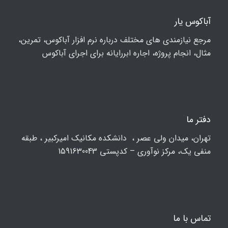
آباکوس یار
مرجع نیازمندی های مختلف درباره نرم افزار آباکوس، تمرین،
مثال، انجام پروژه، اجاره ابررایانه برای اجرای آباکوس
دفتر ما
تهران، ميدان ولي عصر ، دانشکده مكانيك امیرکبیر ، طبقه
منفی یک، مرکز نوآوری – کدپستی 1591630043
تماس با ما