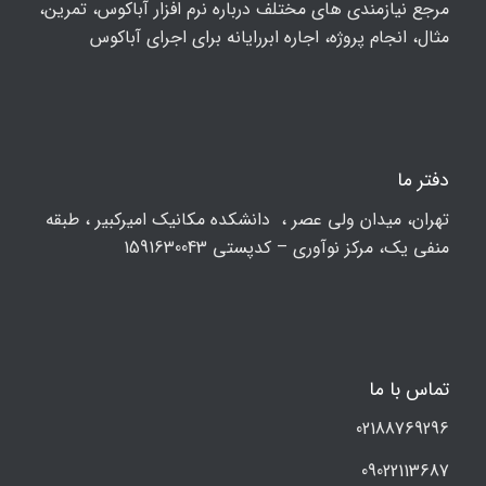
مرجع نیازمندی های مختلف درباره نرم افزار آباکوس، تمرین،
مثال، انجام پروژه، اجاره ابررایانه برای اجرای آباکوس
دفتر ما
تهران، ميدان ولي عصر ، دانشکده مكانيك امیرکبیر ، طبقه
منفی یک، مرکز نوآوری – کدپستی 1591630043
تماس با ما
02188769296
09022113687