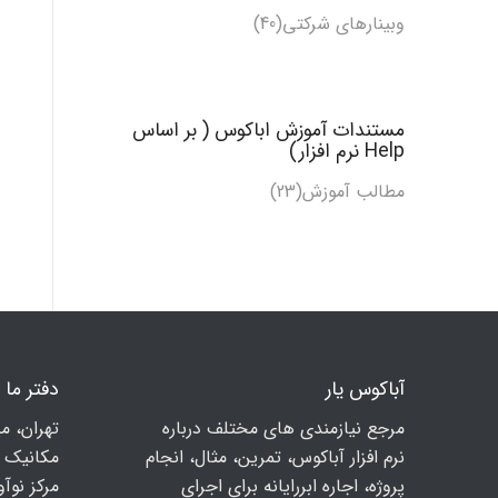
وبینارهای شرکتی(40)
مستندات آموزش اباکوس ( بر اساس
Help نرم افزار)
مطالب آموزش
(23)
آباکوس یار
دفتر ما
مرجع نیازمندی های مختلف درباره
تهران، م
نرم افزار آباکوس، تمرین، مثال، انجام
مكانيك ا
پروژه، اجاره ابررایانه برای اجرای
مرکز نوآوری