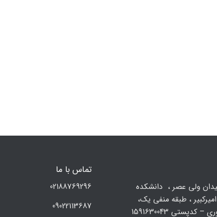
تماس با ما
يدان ولي عصر ، دانشکده
02188769296
میرکبیر ، طبقه منفی یک،
09022113687
 – کدپستی 1591630043