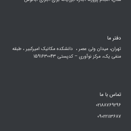
دفتر ما
تهران، ميدان ولي عصر ، دانشکده مكانيك امیرکبیر ، طبقه
منفی یک، مرکز نوآوری – کدپستی 1591630043
تماس با ما
02188769296
09022113687