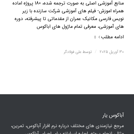
منابع آموزشی اصلی به صورت ترجمه شده، 180 پروژه اماده
همراه اموزش- فیلم های آموزشی شرکت سازنده با زیر
نویس فارسی مکانیک عمران از مقدماتی تا پیشرفته، دوره
های آموزشی، معرفی تمام ماژول های اباکوس
ادامه مطلب
/
30 آوریل 2025
توسط
علی فولادگر
آباکوس یار
مرجع نیازمندی های مختلف درباره نرم افزار آباکوس، تمرین،
مثال، انجام پروژه، اجاره ابررایانه برای اجرای آباکوس