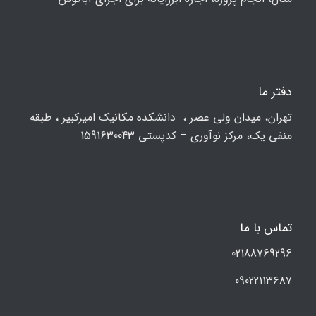
دفتر ما
تهران، ميدان ولي عصر ، دانشکده مكانيك امیرکبیر ، طبقه
منفی یک، مرکز نوآوری – کدپستی 1591630043
تماس با ما
02188769296
09022113687