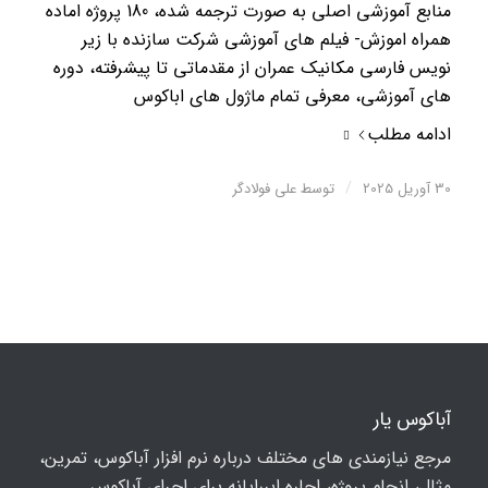
منابع آموزشی اصلی به صورت ترجمه شده، 180 پروژه اماده
همراه اموزش- فیلم های آموزشی شرکت سازنده با زیر
نویس فارسی مکانیک عمران از مقدماتی تا پیشرفته، دوره
های آموزشی، معرفی تمام ماژول های اباکوس
ادامه مطلب
/
30 آوریل 2025
توسط
علی فولادگر
آباکوس یار
مرجع نیازمندی های مختلف درباره نرم افزار آباکوس، تمرین،
مثال، انجام پروژه، اجاره ابررایانه برای اجرای آباکوس