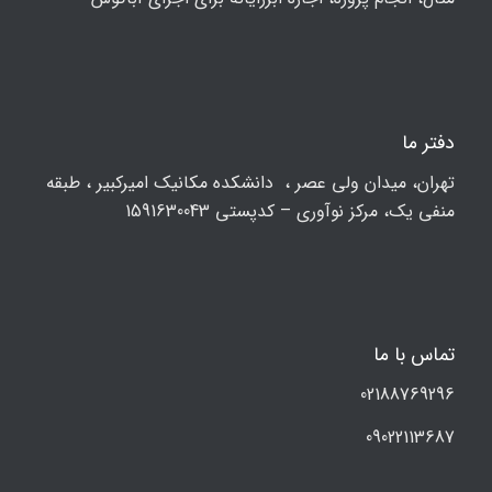
دفتر ما
تهران، ميدان ولي عصر ، دانشکده مكانيك امیرکبیر ، طبقه
منفی یک، مرکز نوآوری – کدپستی 1591630043
تماس با ما
02188769296
09022113687