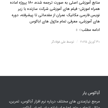
منابع آموزشی اصلی به صورت ترجمه شده، 180 پروژه اماده
همراه اموزش- فیلم های آموزشی شرکت سازنده با زیر
نویس فارسی مکانیک عمران از مقدماتی تا پیشرفته، دوره
های آموزشی، معرفی تمام ماژول های اباکوس
ادامه مطلب
/
30 آوریل 2025
توسط
علی فولادگر
آباکوس یار
مرجع نیازمندی های مختلف درباره نرم افزار آباکوس، تمرین،
مثال، انجام پروژه، اجاره ابررایانه برای اجرای آباکوس