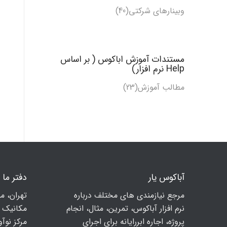
وبینارهای شرکتی(40)
مستندات آموزش اباکوس ( بر اساس
Help نرم افزار)
مطالب آموزش
(23)
آباکوس یار
دفتر ما
مرجع نیازمندی های مختلف درباره
تهران، م
نرم افزار آباکوس، تمرین، مثال، انجام
مكانيك ا
پروژه، اجاره ابررایانه برای اجرای
مرکز نوآوری