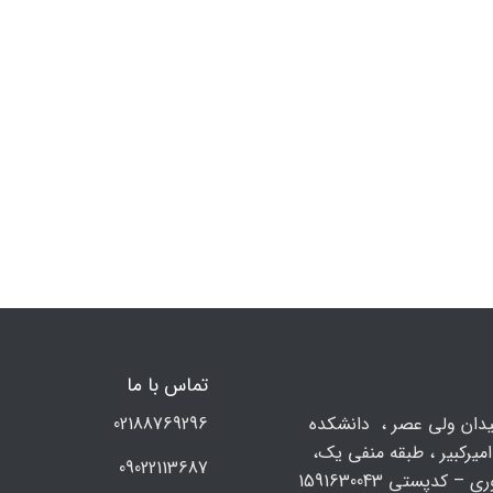
تماس با ما
يدان ولي عصر ، دانشکده
02188769296
میرکبیر ، طبقه منفی یک،
09022113687
 – کدپستی 1591630043