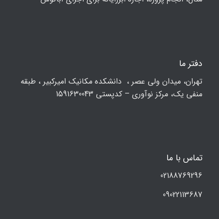
دفتر ما
تهران، ميدان ولي عصر ، دانشکده مكانيك امیرکبیر ، طبقه
منفی یک، مرکز نوآوری – کدپستی 1591630043
تماس با ما
02188769296
09022113687