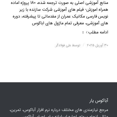
منابع آموزشی اصلی به صورت ترجمه شده، 180 پروژه اماده
همراه اموزش- فیلم های آموزشی شرکت سازنده با زیر
نویس فارسی مکانیک عمران از مقدماتی تا پیشرفته، دوره
های آموزشی، معرفی تمام ماژول های اباکوس
ادامه مطلب
/
30 آوریل 2025
توسط
علی فولادگر
آباکوس یار
مرجع نیازمندی های مختلف درباره نرم افزار آباکوس، تمرین،
مثال، انجام پروژه، اجاره ابررایانه برای اجرای آباکوس