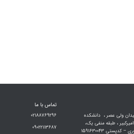
تماس با ما
يدان ولي عصر ، دانشکده
02188769296
میرکبیر ، طبقه منفی یک،
09022113687
 – کدپستی 1591630043