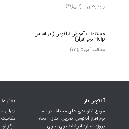
وبینارهای شرکتی(40)
مستندات آموزش اباکوس ( بر اساس
Help نرم افزار)
مطالب آموزش
(23)
آباکوس یار
دفتر ما
مرجع نیازمندی های مختلف درباره
تهران، م
نرم افزار آباکوس، تمرین، مثال، انجام
مكانيك ا
پروژه، اجاره ابررایانه برای اجرای
مرکز نوآوری