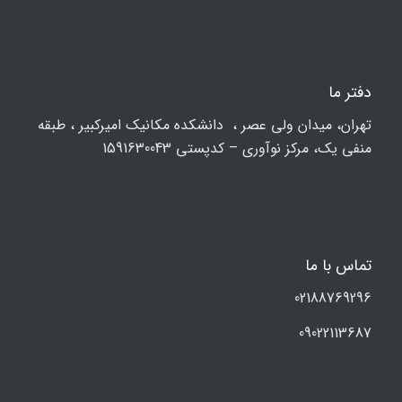
دفتر ما
تهران، ميدان ولي عصر ، دانشکده مكانيك امیرکبیر ، طبقه
منفی یک، مرکز نوآوری – کدپستی 1591630043
تماس با ما
02188769296
09022113687