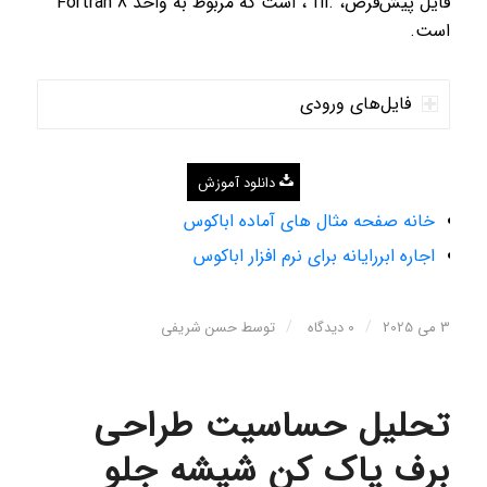
فایل پیش‌فرض، .fil ، است که مربوط به واحد Fortran 8
است.
فایل‌های ورودی
دانلود آموزش
خانه صفحه مثال های آماده اباکوس
اجاره ابررایانه برای نرم افزار اباکوس
/
/
3 می 2025
0 دیدگاه
توسط
حسن شریفی
تحلیل حساسیت طراحی
برف پاک کن شیشه جلو