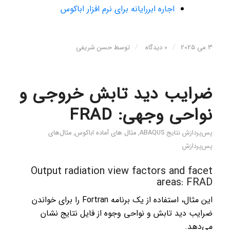
اجاره ابررایانه برای نرم افزار اباکوس
/
/
3 می 2025
0 دیدگاه
توسط
حسن شریفی
ضرایب دید تابش خروجی و
نواحی وجهی: FRAD
پس‌پردازش نتایج ABAQUS
,
مثال های آماده اباکوس
,
مثال‌های
پس‌پردازش
Output radiation view factors and facet
areas: FRAD
این مثال، استفاده از یک برنامه Fortran را برای خواندن
ضرایب دید تابش و نواحی وجوه از فایل نتایج نشان
می‌دهد.