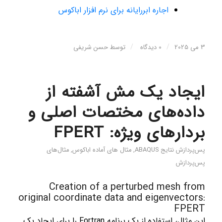
اجاره ابررایانه برای نرم افزار اباکوس
/
/
3 می 2025
0 دیدگاه
توسط
حسن شریفی
ایجاد یک مش آشفته از
داده‌های مختصات اصلی و
بردارهای ویژه: FPERT
پس‌پردازش نتایج ABAQUS
,
مثال های آماده اباکوس
,
مثال‌های
پس‌پردازش
Creation of a perturbed mesh from
original coordinate data and eigenvectors:
FPERT
این مثال، استفاده از یک برنامه Fortran را برای ایجاد یک