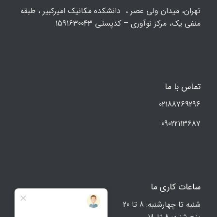
تهران، ميدان ولي عصر ، دانشکده مكانيك امیرکبیر ، طبقه
منفی یک، مرکز نوآوری – کدپستی 1591630043
تماس با ما
02188769296
09022113687
ساعات کاری ما
شنبه تا چهارشنبه: 8 تا 20