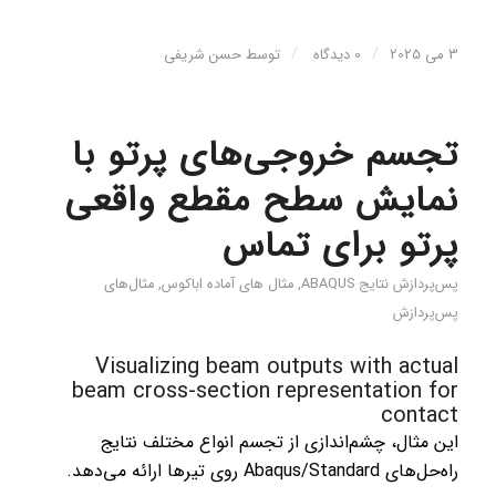
/
/
3 می 2025
0 دیدگاه
توسط
حسن شریفی
تجسم خروجی‌های پرتو با
نمایش سطح مقطع واقعی
پرتو برای تماس
پس‌پردازش نتایج ABAQUS
,
مثال های آماده اباکوس
,
مثال‌های
پس‌پردازش
Visualizing beam outputs with actual
beam cross-section representation for
contact
این مثال، چشم‌اندازی از تجسم انواع مختلف نتایج
راه‌حل‌های Abaqus/Standard روی تیرها ارائه می‌دهد.