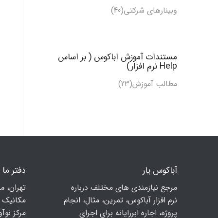
وبینارهای شرکتی(40)
مستندات آموزش اباکوس ( بر اساس
Help نرم افزار)
مطالب آموزش
(23)
آباکوس یار
دفتر ما
مرجع نیازمندی های مختلف درباره
تهران، م
نرم افزار آباکوس، تمرین، مثال، انجام
مكانيك ا
پروژه، اجاره ابررایانه برای اجرای
مرکز نوآوری