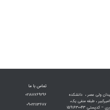
تماس با ما
يدان ولي عصر ، دانشکده
02188769296
میرکبیر ، طبقه منفی یک،
09022113687
 – کدپستی 1591630043