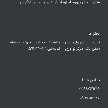
مثال، انجام پروژه، اجاره ابررایانه برای اجرای آباکوس
دفتر ما
تهران، ميدان ولي عصر ، دانشکده مكانيك امیرکبیر ، طبقه
منفی یک، مرکز نوآوری – کدپستی 1591630043
تماس با ما
02188769296
09022113687