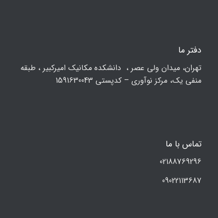
دفتر ما
تهران، ميدان ولي عصر ، دانشکده مكانيك امیرکبیر ، طبقه
منفی یک، مرکز نوآوری – کدپستی 1591630043
تماس با ما
02188769296
09022113687