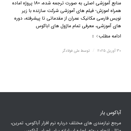
منابع آموزشی اصلی به صورت ترجمه شده، 180 پروژه اماده
همراه اموزش- فیلم های آموزشی شرکت سازنده با زیر
نویس فارسی مکانیک عمران از مقدماتی تا پیشرفته، دوره
های آموزشی، معرفی تمام ماژول های اباکوس
ادامه مطلب
/
30 آوریل 2025
توسط
علی فولادگر
آباکوس یار
مرجع نیازمندی های مختلف درباره نرم افزار آباکوس، تمرین،
مثال، انجام پروژه، اجاره ابررایانه برای اجرای آباکوس