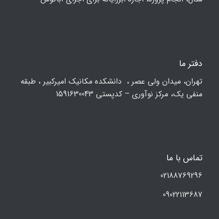
دفتر ما
تهران، ميدان ولي عصر ، دانشکده مكانيك امیرکبیر ، طبقه
منفی یک، مرکز نوآوری – کدپستی 1591630043
تماس با ما
02188769296
09022113687