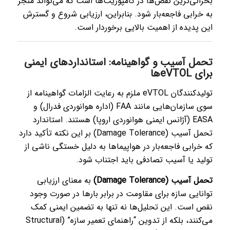
بحرانی‌ترین نقص‌ها در کامپوزیت‌ها است که می‌تواند منجر
به خرابی فاجعه‌بار شود. بنابراین، ارزیابی شروع و گسترش
این پدیده از اهمیت بالایی برخوردار است.
تحمل آسیب و گواهینامه: استانداردهای ایمنی
برای eVTOLها
تولیدکنندگان eVTOL ملزم به رعایت الزامات گواهینامه از
سوی سازمان‌هایی مانند FAA (اداره هوانوردی فدرال) و
EASA (آژانس ایمنی هوانوردی اروپا) هستند. استاندارد
تحمل آسیب (Damage Tolerance) بر این نکته تأکید دارد
که خرابی فاجعه‌بار در هواپیماها به دلیل خستگی ناشی از
تولید یا آسیب تصادفی باید اجتناب شود.
تحمل آسیب (Damage Tolerance)
به معنای ارزیابی
توانایی سازه برای مقاومت در برابر بارها در صورت وجود
نقص است. این تحلیل‌ها نه تنها به تضمین ایمنی کمک
می‌کنند، بلکه از تدوین “راهنمای تعمیر سازه” (Structural