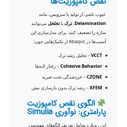
نقص کامپوزیت‌ها
عیوب ناشی از تولید یا سرویس، مانند
Delamination
،
ترک
یا
تخلخل
می‌توانند
سازه را تضعیف کنند. برای مدل‌سازی این
آسیب‌ها در Abaqus از تکنیک‌هایی چون:
VCCT
– تحلیل رشد ترک
Cohesive Behavior
– رفتار لایه‌ها
CZONE
– خردشدگی تحت ضربه
XFEM
– رشد ترک بدون بازسازی مش
الگوی نقص کامپوزیت
پارامتری: نوآوری Simulia
این رویکرد شامل تعریف الگوهای مهندسی