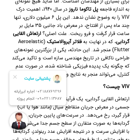
برای بسیاری از مهندسان آشناست. اما شاید هیچ نمونه‌ای
به اندازه فاجعه
پل تاکوما ناروز
در سال 1940، اهمیت درک
VIV را به وضوح نشان ندهد. این پل 6 میلیون دلاری، تنها
چند ماه پس از افتتاح، در معرض باد جانبی 35 مایل بر
ساعت قرار گرفت و فرو ریخت. علت اصلی؟
ارتعاش القایی
گردابی
، که در نهایت به
فلاتر آیروالاستیک
(Aeroelastic
Flutter) منجر شد. این حادثه، یکی از بزرگترین نمونه‌های
طراحی ناکافی در تاریخ مهندسی سازه است و تاکید می‌کند
که چگونه یک پدیده فیزیکی شناخته شده، در صورت عدم
کنترل، می‌تواند منجر به نتایج ویرانگر شود.
VIV چیست؟
ارتعاش القایی گردابی، یک فرآیند فیزیکی است که هرگاه
جسمی در معرض جریان متقاطع سیال (مانند هوا یا آب)
قرار گیرد، رخ می‌دهد. در سرعت‌های پایین جریان،
گردابه‌ها به صورت متقارن از سطح جسم جدا می‌شوند. اما
با افزایش سرعت و در نتیجه افزایش عدد رینولدز، گردابه‌ها
به طور متناوب از طرف‌های مخالف جسم جدا می‌شوند. این