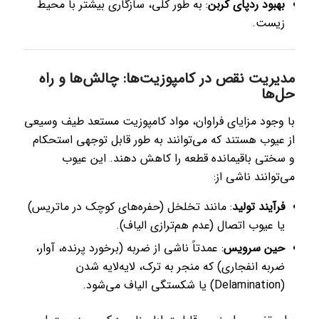
بهبود ردپای کربن
: به طور کلی، سازگاری بیشتر با محیط
زیست.
مدیریت نقص در کامپوزیت‌ها: چالش‌ها و راه
حل‌ها
با وجود مزایای فراوان، مواد کامپوزیت مستعد طیف وسیعی
از عیوب هستند که می‌توانند به طور قابل توجهی استحکام
و سختی باقیمانده قطعه را کاهش دهند. این عیوب
می‌توانند ناشی از:
فرآیند تولید
: مانند تخلخل (حفره‌های کوچک در ماتریس)
یا عیوب اتصال (عدم هم‌ترازی الیاف).
حین سرویس
: عمدتاً ناشی از ضربه (برخورد پرنده، آوار،
ضربه انفجاری) که منجر به ترک، لایه‌لایه شدن
(Delamination) یا شکستگی الیاف می‌شود.