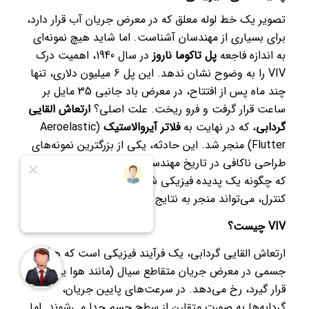
تصویر یک خط لوله معلق که در معرض جریان آب قرار دارد،
برای بسیاری از مهندسان آشناست. اما شاید هیچ نمونه‌ای
به اندازه فاجعه
پل تاکوما ناروز
در سال 1940، اهمیت درک
VIV را به وضوح نشان ندهد. این پل 6 میلیون دلاری، تنها
چند ماه پس از افتتاح، در معرض باد جانبی 35 مایل بر
ساعت قرار گرفت و فرو ریخت. علت اصلی؟
ارتعاش القایی
گردابی
، که در نهایت به
فلاتر آیروالاستیک
(Aeroelastic
Flutter) منجر شد. این حادثه، یکی از بزرگترین نمونه‌های
طراحی ناکافی در تاریخ مهندسی سازه است و تاکید می‌کند
که چگونه یک پدیده فیزیکی شناخته شده، در صورت عدم
کنترل، می‌تواند منجر به نتایج ویرانگر شود.
VIV چیست؟
ارتعاش القایی گردابی، یک فرآیند فیزیکی است که هرگاه
جسمی در معرض جریان متقاطع سیال (مانند هوا یا آب)
قرار گیرد، رخ می‌دهد. در سرعت‌های پایین جریان،
گردابه‌ها به صورت متقارن از سطح جسم جدا می‌شوند. اما