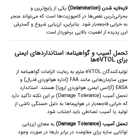
لایه‌لایه شدن (Delamination)
یکی از رایج‌ترین و
بحرانی‌ترین نقص‌ها در کامپوزیت‌ها است که می‌تواند منجر
به خرابی فاجعه‌بار شود. بنابراین، ارزیابی شروع و گسترش
این پدیده از اهمیت بالایی برخوردار است.
تحمل آسیب و گواهینامه: استانداردهای ایمنی
برای eVTOLها
تولیدکنندگان eVTOL ملزم به رعایت الزامات گواهینامه از
سوی سازمان‌هایی مانند FAA (اداره هوانوردی فدرال) و
EASA (آژانس ایمنی هوانوردی اروپا) هستند. استاندارد
تحمل آسیب (Damage Tolerance) بر این نکته تأکید دارد
که خرابی فاجعه‌بار در هواپیماها به دلیل خستگی ناشی از
تولید یا آسیب تصادفی باید اجتناب شود.
تحمل آسیب (Damage Tolerance)
به معنای ارزیابی
توانایی سازه برای مقاومت در برابر بارها در صورت وجود