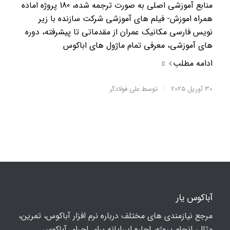
منابع آموزشی اصلی به صورت ترجمه شده، 180 پروژه اماده
همراه اموزش- فیلم های آموزشی شرکت سازنده با زیر
نویس فارسی مکانیک عمران از مقدماتی تا پیشرفته، دوره
های آموزشی، معرفی تمام ماژول های اباکوس
ادامه مطلب
/
30 آوریل 2025
توسط
علی فولادگر
آباکوس یار
مرجع نیازمندی های مختلف درباره نرم افزار آباکوس، تمرین،
مثال، انجام پروژه، اجاره ابررایانه برای اجرای آباکوس