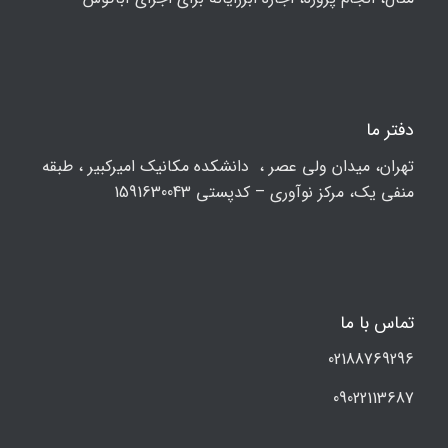
دفتر ما
تهران، ميدان ولي عصر ، دانشکده مكانيك امیرکبیر ، طبقه
منفی یک، مرکز نوآوری – کدپستی 1591630043
تماس با ما
02188769296
09022113687