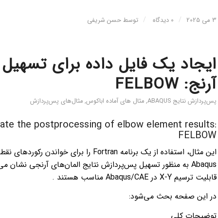
/
/
3 می 2025
0 دیدگاه
توسط
حسن شریفی
ایجاد یک فایل داده برای تسهیل 
آرنج: FELBOW
پس‌پردازش نتایج ABAQUS
,
مثال های آماده اباکوس
,
مثال‌های پس‌پردازش
litate the postprocessing of elbow element results:
FELBOW
این مثال، استفاده از یک برنامه Fortran را بر
قابلیت ترسیم X-Y در Abaqus/CAE مناسب هستند .
در این صفحه بحث می‌شود:
توضیحات کلی