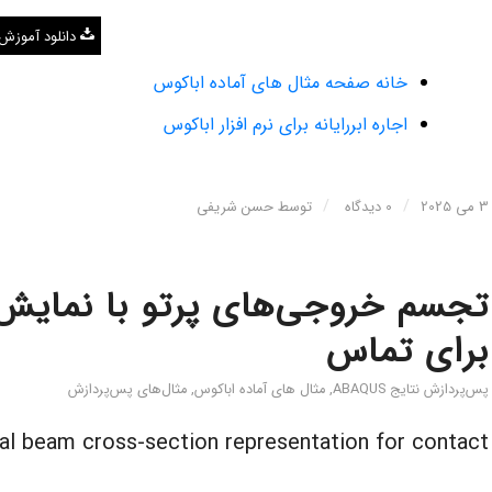
دانلود آموزش
خانه صفحه مثال های آماده اباکوس
اجاره ابررایانه برای نرم افزار اباکوس
/
/
3 می 2025
0 دیدگاه
توسط
حسن شریفی
تجسم خروجی‌های پرتو با نمایش
برای تماس
پس‌پردازش نتایج ABAQUS
,
مثال های آماده اباکوس
,
مثال‌های پس‌پردازش
ual beam cross-section representation for contact