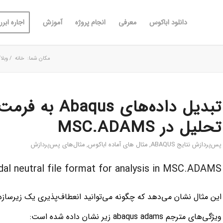
دانلود اباکوس
معرفی
انجام پروژه
آموزش
اجاره ابررا
مکان شما:
خانه
/
وبلا
تبدیل داده‌های
تحلیل در MSC.ADAMS
پس‌پردازش نتایج ABAQUS
,
مثال های آماده اباکوس
,
مثال‌های پس‌پردازش
al neutral file format for analysis in MSC.ADAMS
این مثال نشان می‌دهد که چگونه می‌توانید انعطاف‌پذیری یک زیرسازه
ویژگی‌های مترجم abaqus adams زیر نشان داده شده است: