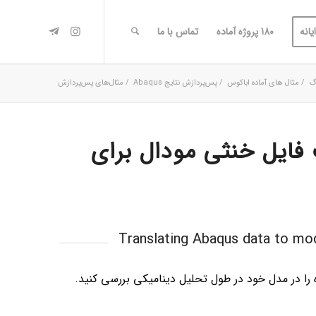
یانه
180 پروژه آماده
تماس با ما
گ
/
مثال های آماده اباکوس
/
پس‌پردازش نتایج Abaqus
/
مثال‌های پس‌پردازش
 Abaqus به فرمت فایل خنثی مودال برای
Translating Abaqus data to mod
 را در مدل خود در طول تحلیل دینامیکی بررسی کنید.