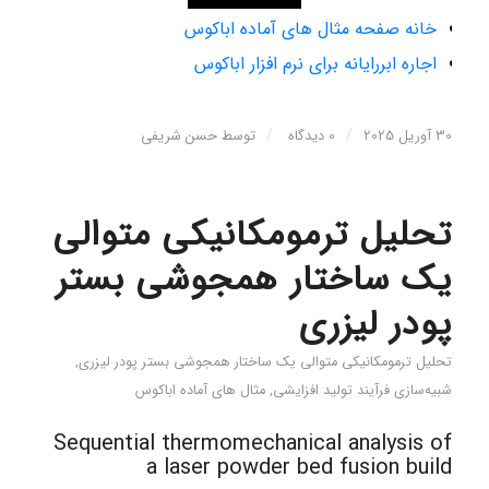
خانه صفحه مثال های آماده اباکوس
اجاره ابررایانه برای نرم افزار اباکوس
/
/
30 آوریل 2025
0 دیدگاه
توسط
حسن شریفی
تحلیل ترمومکانیکی متوالی
یک ساختار همجوشی بستر
پودر لیزری
تحلیل ترمومکانیکی متوالی یک ساختار همجوشی بستر پودر لیزری
,
شبیه‌سازی فرآیند تولید افزایشی
,
مثال های آماده اباکوس
Sequential thermomechanical analysis of
a laser powder bed fusion build