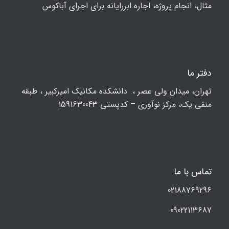
مثال، انجام پروژه، اجاره ابررایانه برای اجرای آباکوس
دفتر ما
تهران، ميدان ولي عصر ، دانشکده مكانيك امیرکبیر ، طبقه
منفی یک، مرکز نوآوری – کدپستی 1591630043
تماس با ما
02188769296
09022113687