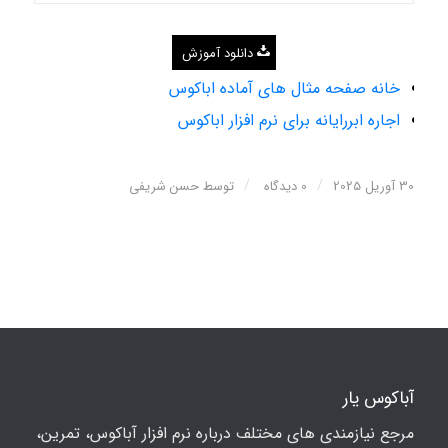
دانلود آموزش
خانه صفحه مثال های آماده اباکوس
اجاره ابررایانه برای نرم افزار اباکوس
/
/
30 آوریل 2025
0 دیدگاه
توسط
حسن شریفی
آباکوس یار
مرجع نیازمندی های مختلف درباره نرم افزار آباکوس، تمرین،