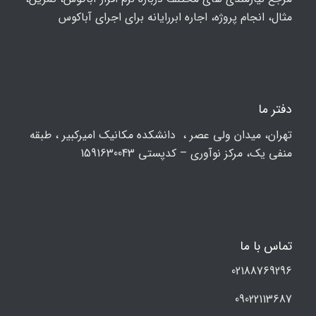
مثال، انجام پروژه، اجاره ابررایانه برای اجرای آباکوس
دفتر ما
تهران، ميدان ولي عصر ، دانشکده مكانيك امیرکبیر ، طبقه
منفی یک، مرکز نوآوری – کدپستی 1591630043
تماس با ما
02188769296
09022113687