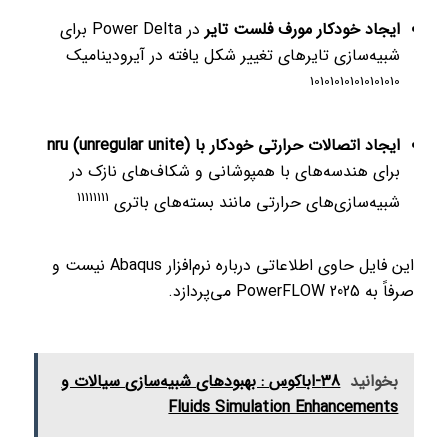
ایجاد خودکار مورف فلست تایر
در Power Delta برای
شبیه‌سازی تایرهای تغییر شکل یافته در آیرودینامیک
10
10
10
10
10
10
10
10
10
ایجاد اتصالات حرارتی خودکار با nru (unregular unite)
برای هندسه‌های با همپوشانی و شکاف‌های نازک در
11
11
11
11
شبیه‌سازی‌های حرارتی مانند بسته‌های باتری
این فایل حاوی اطلاعاتی درباره نرم‌افزار Abaqus نیست و
صرفاً به PowerFLOW 2025 می‌پردازد.
بخوانید
38-اباکوس : بهبودهای شبیه‌سازی سیالات و
Fluids Simulation Enhancements