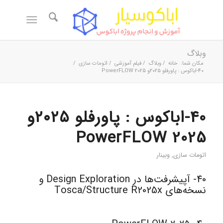
وبلاگ
مکان شما:
خانه
/
وبلاگ
/
فیلم آموزشی
/
اتومات سازی
/
40-اباکوس : پاورفلو ۲۰۲۵و PowerFLOW 2025
40-اباکوس : پاورفلو ۲۰۲۵و
PowerFLOW 2025
اتومات سازی
,
وبینار
40- آپیشرفت‌ها در Design Exploration و
نسخه‌های Tosca/Structure R2025x