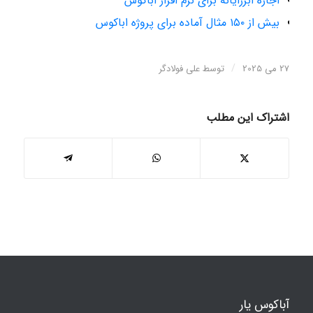
اجاره ابررایانه برای نرم افزار اباکوس
بیش از ۱۵۰ مثال آماده برای پروژه اباکوس
/
27 می 2025
توسط
علی فولادگر
اشتراک این مطلب
آباکوس یار