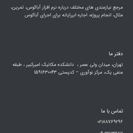
مرجع نیازمندی های مختلف درباره نرم افزار آباکوس، تمرین،
مثال، انجام پروژه، اجاره ابررایانه برای اجرای آباکوس
دفتر ما
تهران، ميدان ولي عصر ، دانشکده مكانيك امیرکبیر ، طبقه
منفی یک، مرکز نوآوری – کدپستی 1591630043
تماس با ما
02188769296