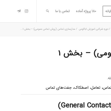
یانه
180 پروژه آماده
تماس با ما
/
دوره شرکتی اموزش اباکوس
/
مدل‌سازی تماس (روش تماس عمومی) – بخش 1...
می) – بخش 1