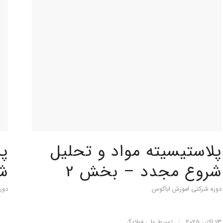
پلاستیسیته مواد و تحلیل
پل
شروع مجدد – بخش 2
ش
دوره شرکتی اموزش اباکوس
دور
/
13 اکتبر 2025
توسط
علی فولادگر