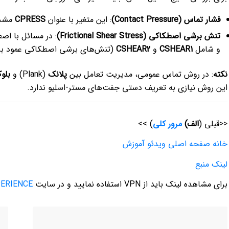
فشار تماس (Contact Pressure)
: این متغیر با عنوان
CPRESS
مشخ
تنش برشی اصطکاکی (Frictional Shear Stress)
: در مسائل با اص
و شامل
CSHEAR1
و
CSHEAR2
(تنش‌های برشی اصطکاکی عمود بر
نکته
: در روش تماس عمومی، مدیریت تعامل بین
پلانک
(Plank) و
بلو
این روش نیازی به تعریف دستی جفت‌های مستر-اسلیو ندارد.
<<قبلی (
الف)
مرور کلی
) >>
خانه صفحه اصلی ویدئو آموزش
لینک منبع
برای مشاهده لینک باید از VPN استفاده نمایید و در سایت
ERIENCE