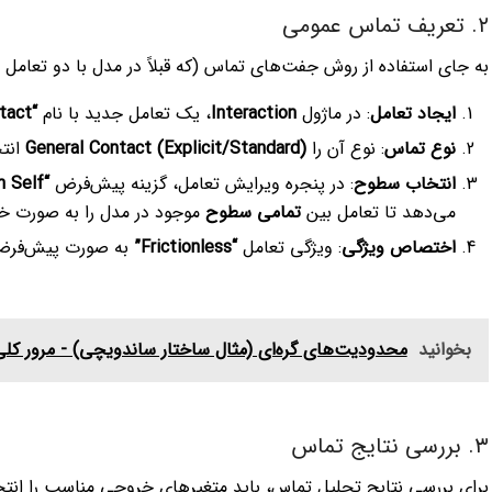
۲. تعریف تماس عمومی
به جای استفاده از روش جفت‌های تماس (که قبلاً در مدل با دو تعامل
ایجاد تعامل
: در ماژول
Interaction
، یک تعامل جدید با نام
“General Contact”
نوع تماس
: نوع آن را
General Contact (Explicit/Standard)
انتخ
انتخاب سطوح
: در پنجره ویرایش تعامل، گزینه پیش‌فرض
“All with Self”
می‌دهد تا تعامل بین
تمامی سطوح
موجود در مدل را به صورت خو
اختصاص ویژگی
: ویژگی تعامل
“Frictionless”
به صورت پیش‌فرض 
بخوانید
محدودیت‌های گره‌ای (مثال ساختار ساندویچی) - مرور کل
۳. بررسی نتایج تماس
برای بررسی نتایج تحلیل تماس، باید متغیرهای خروجی مناسب را انتخ