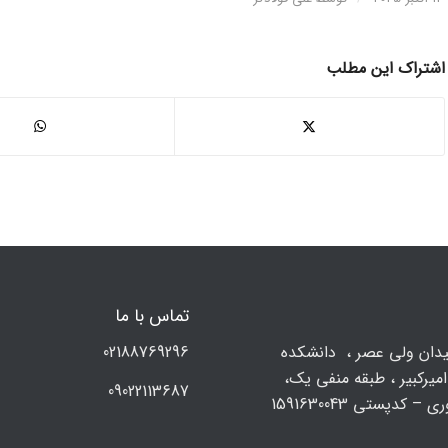
اشتراک این مطلب
تماس با ما
يدان ولي عصر ، دانشکده
02188769296
میرکبیر ، طبقه منفی یک،
09022113687
 – کدپستی 1591630043