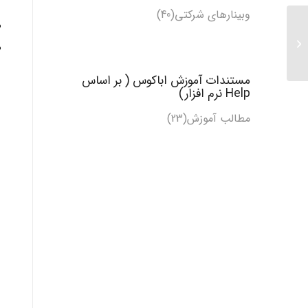
وبینارهای شرکتی(40)
مدل‌سازی تماس (روش
تماس عمومی) – بررسی
اجمالی...
مستندات آموزش اباکوس ( بر اساس
Help نرم افزار)
مطالب آموزش
(23)