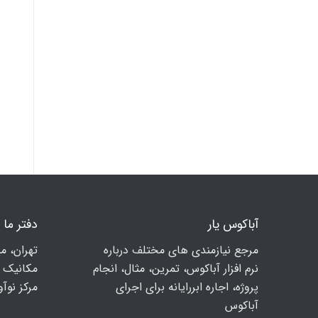
آباکوس یار
دفتر ما
مرجع نیازمندی های مختلف درباره
تهران، م
نرم افزار آباکوس، تمرین، مثال، انجام
مكانيك ا
پروژه، اجاره ابررایانه برای اجرای
مرکز نوآوری
آباکوس