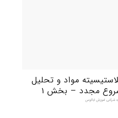
استیسیته مواد و تحلیل
روع مجدد – بخش 1
ه شرکتی اموزش اباکوس