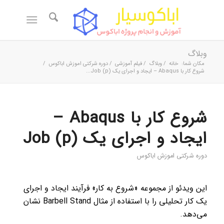
وبلاگ
مکان شما:
خانه
/
وبلاگ
/
فیلم آموزشی
/
دوره شرکتی اموزش اباکوس
/
شروع کار با Abaqus – ایجاد و اجرای یک Job (p)...
شروع کار با Abaqus –
ایجاد و اجرای یک Job (p)
دوره شرکتی اموزش اباکوس
این ویدئو از مجموعه «شروع به کار» فرآیند ایجاد و اجرای
یک کار تحلیلی را با استفاده از مثال Barbell Stand نشان
می‌دهد.