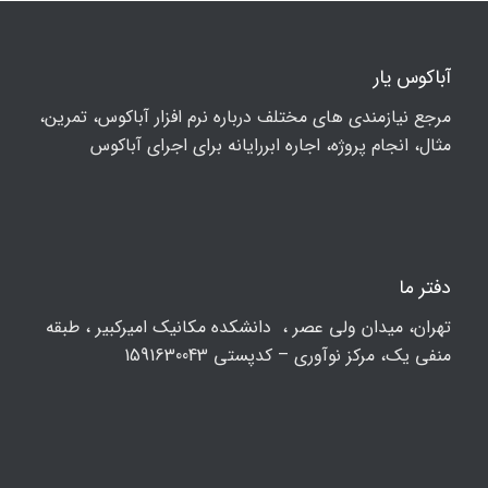
آباکوس یار
مرجع نیازمندی های مختلف درباره نرم افزار آباکوس، تمرین،
مثال، انجام پروژه، اجاره ابررایانه برای اجرای آباکوس
دفتر ما
تهران، ميدان ولي عصر ، دانشکده مكانيك امیرکبیر ، طبقه
منفی یک، مرکز نوآوری – کدپستی 1591630043