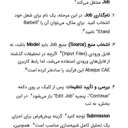
2
Job
منتقل می‌کند
.
نام‌گذاری Job
: در این مرحله، یک نام برای شغل خود
انتخاب کنید.
برای مثال، می‌توان آن را “Barbell
3
Stand” نامید
.
انتخاب منبع (Source)
: منبع Job باید
Model
باشد، نه
4
فایل ورودی (Input Files)
.
اگرچه در تحقیقات گذشته
از فایل‌های ورودی استفاده می‌شد، اما رابط کاربری
5
Abaqus CAE این فرآیند را ساده‌تر کرده است
.
بررسی و تأیید تنظیمات
: پس از کلیک بر روی دکمه
6
“Continue”، پنجره “Edit Job” باز می‌شود
.
در این
بخش، به تب
7
Submission
توجه کنید
.
گزینه پیش‌فرض برای اجرای
8
یک تحلیل کامل شبیه‌سازی مناسب است
.
همچنین،