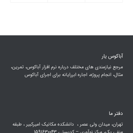
آباکوس یار
مرجع نیازمندی های مختلف درباره نرم افزار آباکوس، تمرین،
مثال، انجام پروژه، اجاره ابررایانه برای اجرای آباکوس
دفتر ما
تهران، ميدان ولي عصر ، دانشکده مكانيك امیرکبیر ، طبقه
منفی یک، مرکز نوآوری – کدپستی 1591630043