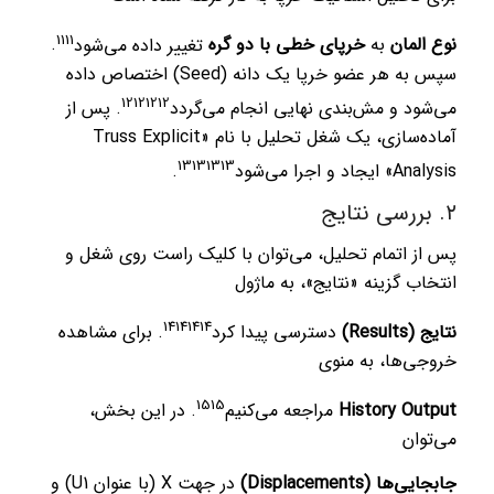
11
11
نوع المان
به
خرپای خطی با دو گره
تغییر داده می‌شود
.
سپس به هر عضو خرپا یک دانه (Seed) اختصاص داده
12
12
12
12
می‌شود و مش‌بندی نهایی انجام می‌گردد
.
پس از
آماده‌سازی، یک شغل تحلیل با نام «Truss Explicit
13
13
13
13
Analysis» ایجاد و اجرا می‌شود
.
۲. بررسی نتایج
پس از اتمام تحلیل، می‌توان با کلیک راست روی شغل و
انتخاب گزینه «نتایج»، به ماژول
14
14
14
14
نتایج (Results)
دسترسی پیدا کرد
.
برای مشاهده
خروجی‌ها، به منوی
15
15
History Output
مراجعه می‌کنیم
.
در این بخش،
می‌توان
جابجایی‌ها (Displacements)
در جهت X (با عنوان U1) و