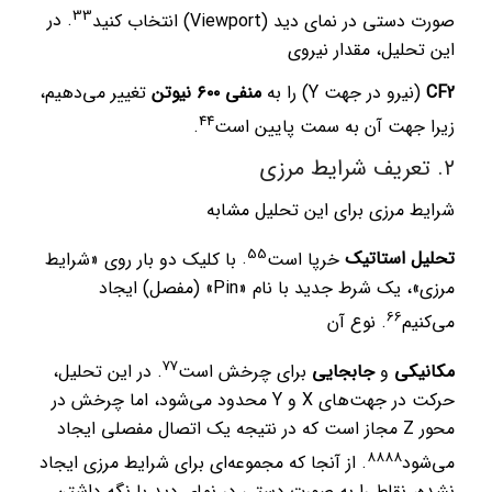
3
3
صورت دستی در نمای دید (Viewport) انتخاب کنید
.
در
این تحلیل، مقدار نیروی
CF2
(نیرو در جهت Y) را به
منفی ۶۰۰ نیوتن
تغییر می‌دهیم،
4
4
زیرا جهت آن به سمت پایین است
.
۲. تعریف شرایط مرزی
شرایط مرزی برای این تحلیل مشابه
5
5
تحلیل استاتیک
خرپا است
.
با کلیک دو بار روی «شرایط
مرزی»، یک شرط جدید با نام «Pin» (مفصل) ایجاد
6
6
می‌کنیم
.
نوع آن
7
7
مکانیکی
و
جابجایی
برای چرخش است
.
در این تحلیل،
حرکت در جهت‌های X و Y محدود می‌شود، اما چرخش در
محور Z مجاز است که در نتیجه یک اتصال مفصلی ایجاد
8
8
8
8
می‌شود
.
از آنجا که مجموعه‌ای برای شرایط مرزی ایجاد
نشده، نقاط را به صورت دستی در نمای دید با نگه داشتن