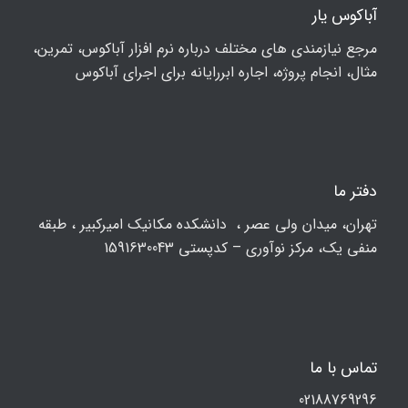
آباکوس یار
مرجع نیازمندی های مختلف درباره نرم افزار آباکوس، تمرین،
مثال، انجام پروژه، اجاره ابررایانه برای اجرای آباکوس
دفتر ما
تهران، ميدان ولي عصر ، دانشکده مكانيك امیرکبیر ، طبقه
منفی یک، مرکز نوآوری – کدپستی 1591630043
تماس با ما
02188769296