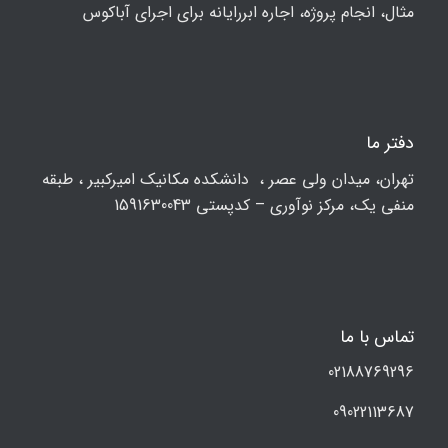
مثال، انجام پروژه، اجاره ابررایانه برای اجرای آباکوس
دفتر ما
تهران، ميدان ولي عصر ، دانشکده مكانيك امیرکبیر ، طبقه
منفی یک، مرکز نوآوری – کدپستی 1591630043
تماس با ما
02188769296
09022113687