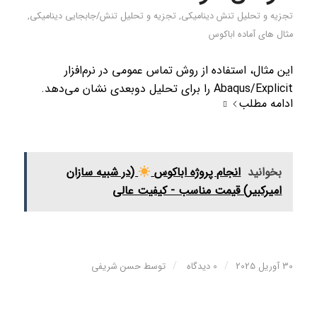
تجزیه و تحلیل تنش دینامیکی
,
تجزیه و تحلیل تنش/جابجایی دینامیکی
,
مثال های آماده اباکوس
این مثال، استفاده از روش تماس عمومی در نرم‌افزار
Abaqus/Explicit را برای تحلیل دوبعدی نشان می‌دهد.
ادامه مطلب
بخوانید
انجام پروژه اباکوس
(در شبیه سازان
امیرکبیر) قیمت مناسب - کیفیت عالی
/
/
30 آوریل 2025
0 دیدگاه
توسط
حسن شریفی