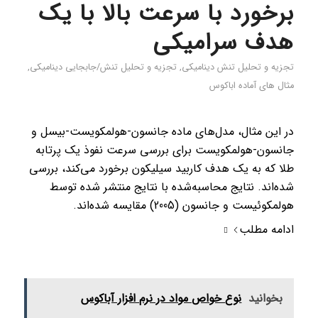
برخورد با سرعت بالا با یک
هدف سرامیکی
تجزیه و تحلیل تنش دینامیکی
,
تجزیه و تحلیل تنش/جابجایی دینامیکی
,
مثال های آماده اباکوس
در این مثال، مدل‌های ماده جانسون-هولمکویست-بیسل و
جانسون-هولمکویست برای بررسی سرعت نفوذ یک پرتابه
طلا که به یک هدف کاربید سیلیکون برخورد می‌کند، بررسی
شده‌اند. نتایج محاسبه‌شده با نتایج منتشر شده توسط
هولمکوئیست و جانسون (2005) مقایسه شده‌اند.
ادامه مطلب
بخوانید
نوع خواص مواد در نرم افزار آباکوس